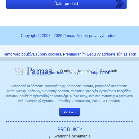
Ďalší produkt
Copyright © 2008 - 2026 Pamas. Všetky práva vyhradené.
Tento web používa súbory cookies. Prehliadaním webu vyjadrujete súhlas s ich
O nás
Kontakty
Facebook
používaním. Viac informácií v päte stránky "GPDR"
Svadobné oznámenia, novoročenky, narodenie dieťaťa, promočné oznámenia,
parte, vizitky, pečiatky, svadobný obchod, fotokniha pre Vás vyrobíme s najvyššou
kvalitou, použitím výnimočných techológii. Nízke ceny, kvalitné materiály a prémiová
tlač. Slovenský výrobok. Pobočky v Maďarsku, Poľsku a Čechách.
Partneri
PRODUKTY
Svadobné oznámenia