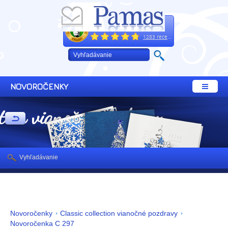
Excelentne
+421 32 64 02 660
1283 recenzií
NOVOROČENKY
ction vianočné pozdravy
Vyhľadávanie
Novoročenky
Classic collection vianočné pozdravy
Novoročenka C 297