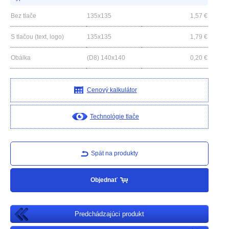
Bez tlače
135x135
1,57
€
S tlačou (text, logo)
135x135
1,79
€
Obálka
(D8) 140x140
0,20
€
Cenový kalkulátor
Technológie tlače
Spät na produkty
Objednať
Predchádzajúci produkt