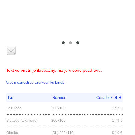
Text vo vnútri je ilustračný, nie je v cene pozdravu.
Viac možností vo vzorkovníku farieb.
Typ
Rozmer
Cena bez DPH
Bez tlače
200x100
1,57
€
S tlačou (text, logo)
200x100
1,79
€
Obálka
(DL) 220x110
0,10
€