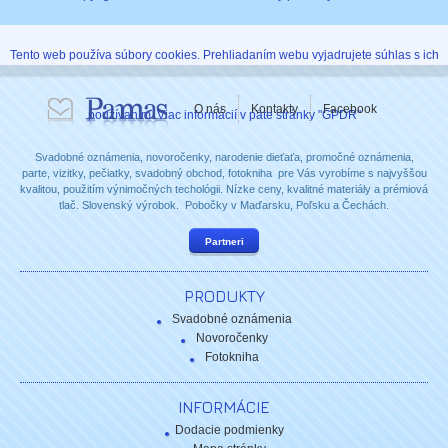
Tento web používa súbory cookies. Prehliadaním webu vyjadrujete súhlas s ich
O nás
Kontakty
Facebook
používaním. Viac informácií v päte stránky "GPDR"
Svadobné oznámenia, novoročenky, narodenie dieťaťa, promočné oznámenia,
parte, vizitky, pečiatky, svadobný obchod, fotokniha pre Vás vyrobíme s najvyššou
kvalitou, použitím výnimočných techológii. Nízke ceny, kvalitné materiály a prémiová
tlač. Slovenský výrobok. Pobočky v Maďarsku, Poľsku a Čechách.
Partneri
PRODUKTY
Svadobné oznámenia
Novoročenky
Fotokniha
INFORMÁCIE
Dodacie podmienky