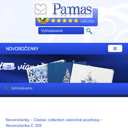
Excelentne
+421 32 64 02 660
1283 recenzií
NOVOROČENKY
ction vianočné pozdravy
Vyhľadávanie
Novoročenky
Classic collection vianočné pozdravy
Novoročenka C 326