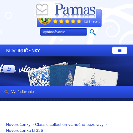
Excelentne
+421 32 64 02 660
1283 recenzií
NOVOROČENKY
ction vianočné pozdravy
Vyhľadávanie
Novoročenky
Classic collection vianočné pozdravy
Novoročenka B 336