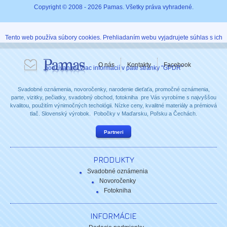
Copyright © 2008 - 2026 Pamas. Všetky práva vyhradené.
Tento web používa súbory cookies. Prehliadaním webu vyjadrujete súhlas s ich
O nás
Kontakty
Facebook
používaním. Viac informácií v päte stránky "GPDR"
Svadobné oznámenia, novoročenky, narodenie dieťaťa, promočné oznámenia,
parte, vizitky, pečiatky, svadobný obchod, fotokniha pre Vás vyrobíme s najvyššou
kvalitou, použitím výnimočných techológii. Nízke ceny, kvalitné materiály a prémiová
tlač. Slovenský výrobok. Pobočky v Maďarsku, Poľsku a Čechách.
Partneri
PRODUKTY
Svadobné oznámenia
Novoročenky
Fotokniha
INFORMÁCIE