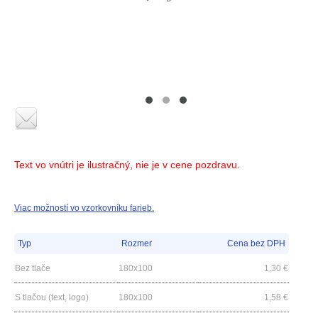
Text vo vnútri je ilustračný, nie je v cene pozdravu.
Viac možností vo vzorkovníku farieb.
Typ
Rozmer
Cena bez DPH
Bez tlače
180x100
1,30
€
S tlačou (text, logo)
180x100
1,58
€