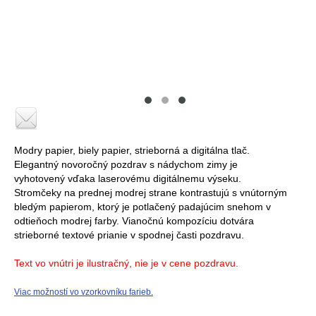
Modry papier, biely papier, strieborná a digitálna tlač.
Elegantný novoročný pozdrav s nádychom zimy je
vyhotovený vďaka laserovému digitálnemu výseku.
Stromčeky na prednej modrej strane kontrastujú s vnútorným
bledým papierom, ktorý je potlačený padajúcim snehom v
odtieňoch modrej farby. Vianočnú kompozíciu dotvára
strieborné textové prianie v spodnej časti pozdravu.
Text vo vnútri je ilustračný, nie je v cene pozdravu.
Viac možností vo vzorkovníku farieb.