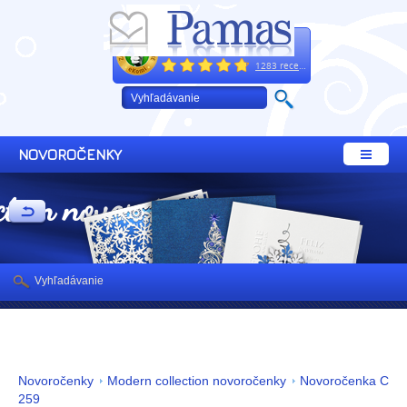
Excelentne
+421 32 64 02 660
1283 recenzií
NOVOROČENKY
ction novoročenky
Vyhľadávanie
Novoročenky
Modern collection novoročenky
Novoročenka C
259