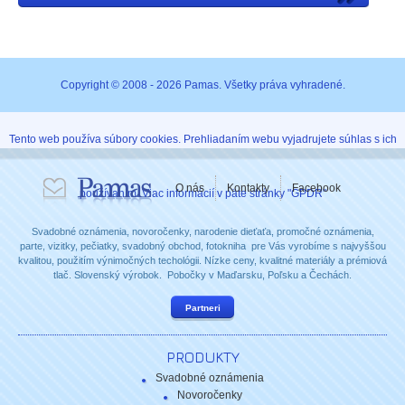
Copyright © 2008 - 2026 Pamas. Všetky práva vyhradené.
Tento web používa súbory cookies. Prehliadaním webu vyjadrujete súhlas s ich
O nás
Kontakty
Facebook
používaním. Viac informácií v päte stránky "GPDR"
Svadobné oznámenia, novoročenky, narodenie dieťaťa, promočné oznámenia,
parte, vizitky, pečiatky, svadobný obchod, fotokniha pre Vás vyrobíme s najvyššou
kvalitou, použitím výnimočných techológii. Nízke ceny, kvalitné materiály a prémiová
tlač. Slovenský výrobok. Pobočky v Maďarsku, Poľsku a Čechách.
Partneri
PRODUKTY
Svadobné oznámenia
Novoročenky