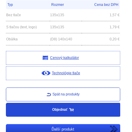
Typ
Rozmer
Cena bez DPH
Bez tlače
135x135
1,57
€
S tlačou (text, logo)
135x135
1,79
€
Obálka
(D8) 140x140
0,20
€
Cenový kalkulátor
Technológie tlače
Spät na produkty
Objednať
Ďalší produkt