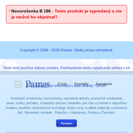
Novoročenka B 186
- Tento produkt je vypredaný a nie
je možné ho objednať!
Copyright © 2008 - 2026 Pamas. Všetky práva vyhradené.
Tento web používa súbory cookies. Prehliadaním webu vyjadrujete súhlas s ich
O nás
Kontakty
Facebook
používaním. Viac informácií v päte stránky "GPDR"
Svadobné oznámenia, novoročenky, narodenie dieťaťa, promočné oznámenia,
parte, vizitky, pečiatky, svadobný obchod, fotokniha pre Vás vyrobíme s najvyššou
kvalitou, použitím výnimočných techológii. Nízke ceny, kvalitné materiály a prémiová
tlač. Slovenský výrobok. Pobočky v Maďarsku, Poľsku a Čechách.
Partneri