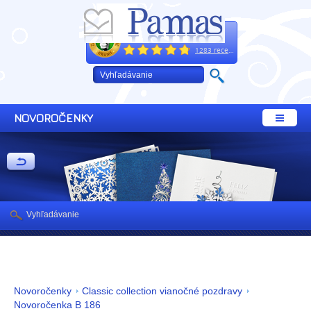
Excelentne
+421 32 64 02 660
1283 recenzií
NOVOROČENKY
Vyhľadávanie
Novoročenky
Classic collection vianočné pozdravy
Novoročenka B 186