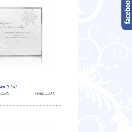
nka B 342
5x145
cena: 1,30 €