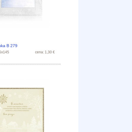
nka B 279
5x145
cena: 1,30 €