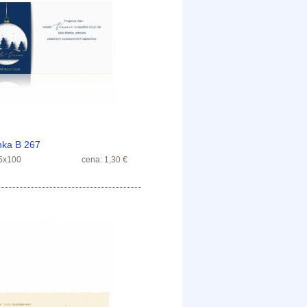
nka B 267
5x100
cena: 1,30 €