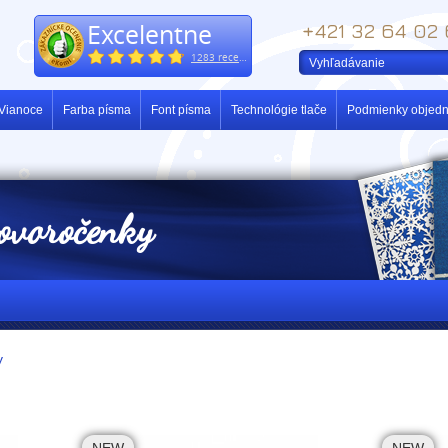
Excelentne
+421 32 64 02
1283 recenzií
Vianoce
Farba písma
Font písma
Technológie tlače
Podmienky objedn
ovoročenky
y