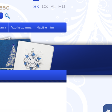
SK
CZ
PL
HU
 660
ania
Vzorky zdarma
Napíšte nám