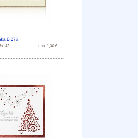
nka B 276
6x143
cena: 1,30 €