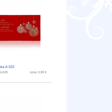
ka A 320
5x100
cena: 0,90 €