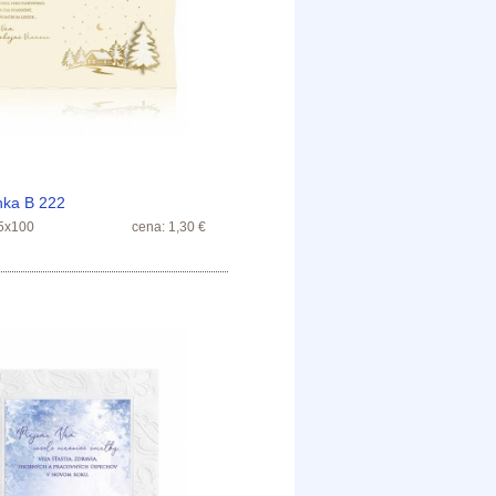
nka B 222
5x100
cena: 1,30 €