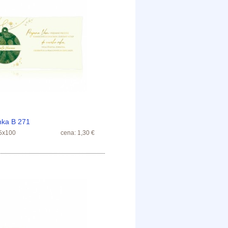
nka B 271
5x100
cena: 1,30 €