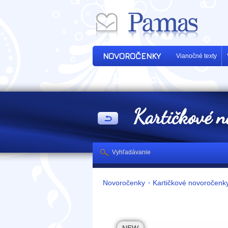
NOVOROČENKY
Vianočné texty
Kartičkové n
Vyhľadávanie
Novoročenky
Kartičkové novoročenk