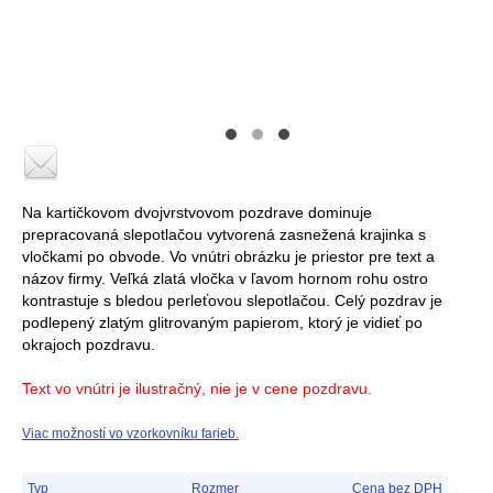
Na kartičkovom dvojvrstvovom pozdrave dominuje
prepracovaná slepotlačou vytvorená zasnežená krajinka s
vločkami po obvode. Vo vnútri obrázku je priestor pre text a
názov firmy. Veľká zlatá vločka v ľavom hornom rohu ostro
kontrastuje s bledou perleťovou slepotlačou. Celý pozdrav je
podlepený zlatým glitrovaným papierom, ktorý je vidieť po
okrajoch pozdravu.
Text vo vnútri je ilustračný, nie je v cene pozdravu.
Viac možností vo vzorkovníku farieb.
Typ
Rozmer
Cena bez DPH