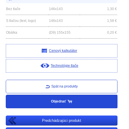
Bez tlače
146x143
1,30
€
S tlačou (text, logo)
146x143
1,58
€
Obálka
(D9) 155x155
0,20
€
Cenový kalkulátor
Technológie tlače
Spät na produkty
Objednať
Predchádzajúci produkt