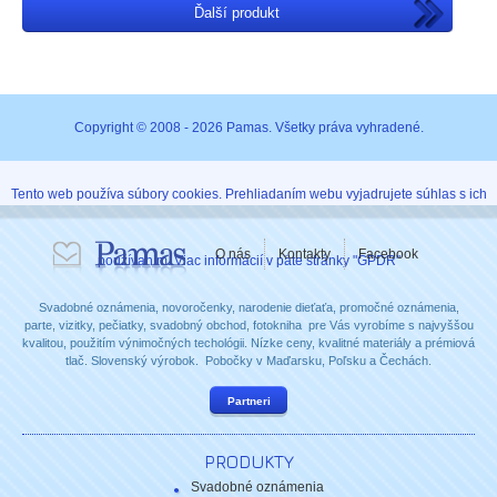
Ďalší produkt
Copyright © 2008 - 2026 Pamas. Všetky práva vyhradené.
Tento web používa súbory cookies. Prehliadaním webu vyjadrujete súhlas s ich
O nás
Kontakty
Facebook
používaním. Viac informácií v päte stránky "GPDR"
Svadobné oznámenia, novoročenky, narodenie dieťaťa, promočné oznámenia,
parte, vizitky, pečiatky, svadobný obchod, fotokniha pre Vás vyrobíme s najvyššou
kvalitou, použitím výnimočných techológii. Nízke ceny, kvalitné materiály a prémiová
tlač. Slovenský výrobok. Pobočky v Maďarsku, Poľsku a Čechách.
Partneri
PRODUKTY
Svadobné oznámenia