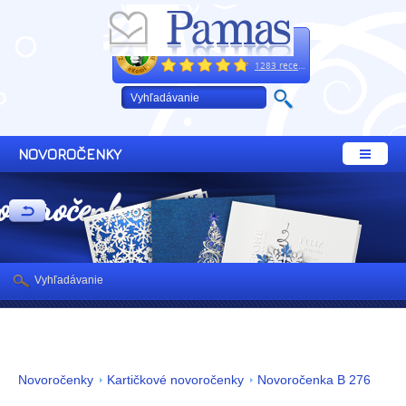
Excelentne
+421 32 64 02 660
1283 recenzií
NOVOROČENKY
ovoročenky
Vyhľadávanie
Novoročenky
Kartičkové novoročenky
Novoročenka B 276