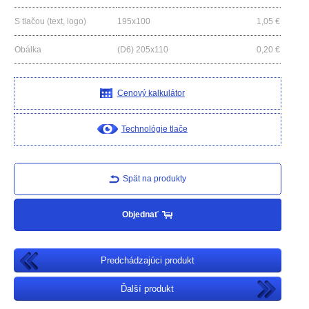
S tlačou (text, logo)
195x100
1,05
€
Obálka
(D6) 205x110
0,20
€
Cenový kalkulátor
Technológie tlače
Spät na produkty
Objednať
Predchádzajúci produkt
Ďalší produkt