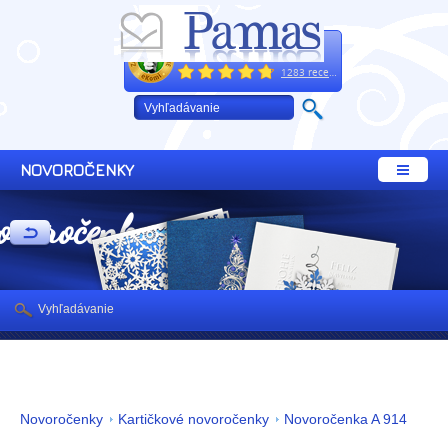
Excelentne
+421 32 64 02 660
1283 recenzií
NOVOROČENKY
ovoročenky
Vyhľadávanie
Novoročenky
Kartičkové novoročenky
Novoročenka A 914