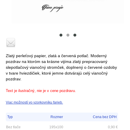
Zlatý perleťový papier, zlatá a červená potlač. Moderný
pozdrav na ktoróm sa krásne vijíma zlatý prepracovaný
slepotlačový vianočný stromček, doplnený o červené ozdoby
v tvare hviezdičiek, ktoré jemne dotvárajú celý vianočný
pozdrav.
Text je ilustračný, nie je v cene pozdravu.
Viac možností vo vzorkovníku farieb.
Typ
Rozmer
Cena bez DPH
Bez tlače
195x100
0,90
€