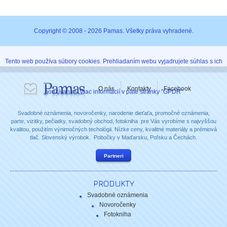
Copyright © 2008 - 2026 Pamas. Všetky práva vyhradené.
Tento web používa súbory cookies. Prehliadaním webu vyjadrujete súhlas s ich
O nás
Kontakty
Facebook
používaním. Viac informácií v päte stránky "GPDR"
Svadobné oznámenia, novoročenky, narodenie dieťaťa, promočné oznámenia,
parte, vizitky, pečiatky, svadobný obchod, fotokniha pre Vás vyrobíme s najvyššou
kvalitou, použitím výnimočných techológii. Nízke ceny, kvalitné materiály a prémiová
tlač. Slovenský výrobok. Pobočky v Maďarsku, Poľsku a Čechách.
Partneri
PRODUKTY
Svadobné oznámenia
Novoročenky
Fotokniha