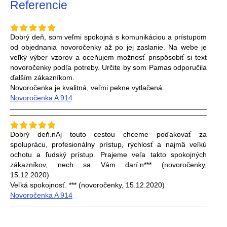
Referencie
Dobrý deň, som veľmi spokojná s komunikáciou a prístupom
od objednania novoročenky až po jej zaslanie. Na webe je
veľký výber vzorov a oceňujem možnosť prispôsobiť si text
novoročenky podľa potreby. Určite by som Pamas odporučila
ďalším zákazníkom.
Novoročenka je kvalitná, veľmi pekne vytlačená.
Novoročenka A 914
Dobrý deň.nAj touto cestou chceme poďakovať za
spoluprácu, profesionálny prístup, rýchlosť a najmä veľkú
ochotu a ľudský prístup. Prajeme veľa takto spokojných
zákazníkov, nech sa Vám darí.n*** (novoročenky,
15.12.2020)
Veľká spokojnosť. *** (novoročenky, 15.12.2020)
Novoročenka A 914