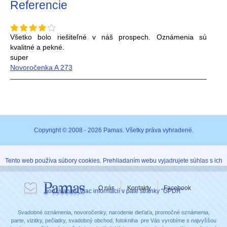
Referencie
Všetko bolo riešiteľné v náš prospech. Oznámenia sú
kvalitné a pekné.
super
Novoročenka A 273
Copyright © 2008 - 2026 Pamas. Všetky práva vyhradené.
Tento web používa súbory cookies. Prehliadaním webu vyjadrujete súhlas s ich
O nás
Kontakty
Facebook
používaním. Viac informácií v päte stránky "GPDR"
Svadobné oznámenia, novoročenky, narodenie dieťaťa, promočné oznámenia,
parte, vizitky, pečiatky, svadobný obchod, fotokniha pre Vás vyrobíme s najvyššou