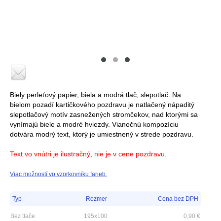
Biely perleťový papier, biela a modrá tlač, slepotlač. Na
bielom pozadí kartičkového pozdravu je natlačený nápaditý
slepotlačový motív zasnežených stromčekov, nad ktorými sa
vynímajú biele a modré hviezdy. Vianočnú kompozíciu
dotvára modrý text, ktorý je umiestnený v strede pozdravu.
Text vo vnútri je ilustračný, nie je v cene pozdravu.
Viac možností vo vzorkovníku farieb.
Typ
Rozmer
Cena bez DPH
Bez tlače
195x100
0,90
€