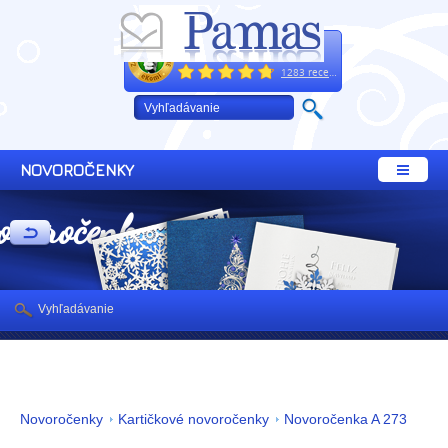
Excelentne
+421 32 64 02 660
1283 recenzií
NOVOROČENKY
ovoročenky
Vyhľadávanie
Novoročenky
Kartičkové novoročenky
Novoročenka A 273