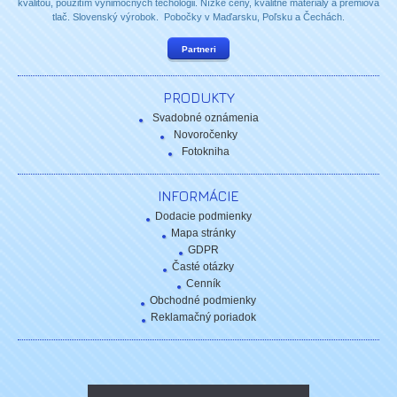
kvalitou, použitím výnimočných techológii. Nízke ceny, kvalitné materiály a prémiová
tlač. Slovenský výrobok. Pobočky v Maďarsku, Poľsku a Čechách.
Partneri
PRODUKTY
Svadobné oznámenia
Novoročenky
Fotokniha
INFORMÁCIE
Dodacie podmienky
Mapa stránky
GDPR
Časté otázky
Cenník
Obchodné podmienky
Reklamačný poriadok