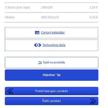
S tlačou (text, logo)
195x100
1,05
€
Obálka
(D6) 205x110
0,20
€
Cenový kalkulátor
Technológie tlače
Spät na produkty
Objednať
Predchádzajúci produkt
Ďalší produkt