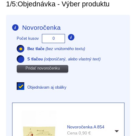
1/5:
Objednávka - Výber produktu
Novoročenka
Počet kusov
Bez tlače
(bez vnútorného textu)
S tlačou
(odporúčaný, alebo vlastný text)
Pridať novoročenku
Objednávam aj obálky
Novoročenka A 854
Cena
0,90
€