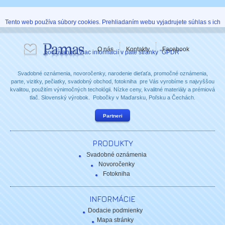
Tento web používa súbory cookies. Prehliadaním webu vyjadrujete súhlas s ich
O nás
Kontakty
Facebook
používaním. Viac informácií v päte stránky "GPDR"
Svadobné oznámenia, novoročenky, narodenie dieťaťa, promočné oznámenia,
parte, vizitky, pečiatky, svadobný obchod, fotokniha pre Vás vyrobíme s najvyššou
kvalitou, použitím výnimočných techológii. Nízke ceny, kvalitné materiály a prémiová
tlač. Slovenský výrobok. Pobočky v Maďarsku, Poľsku a Čechách.
Partneri
PRODUKTY
Svadobné oznámenia
Novoročenky
Fotokniha
INFORMÁCIE
Dodacie podmienky
Mapa stránky