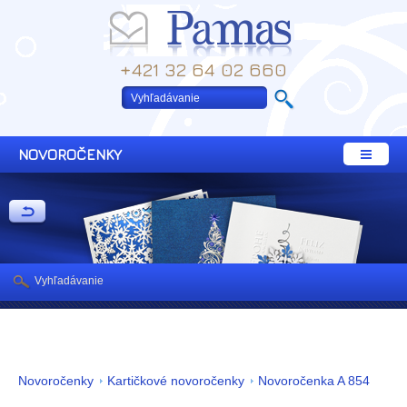
+421 32 64 02 660
NOVOROČENKY
Vyhľadávanie
Novoročenky
Kartičkové novoročenky
Novoročenka A 854