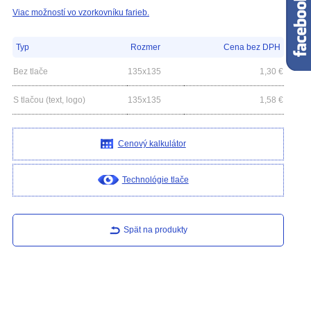
Viac možností vo vzorkovníku farieb.
Typ
Rozmer
Cena bez DPH
Bez tlače
135x135
1,30
€
S tlačou (text, logo)
135x135
1,58
€
Cenový kalkulátor
Technológie tlače
Spät na produkty