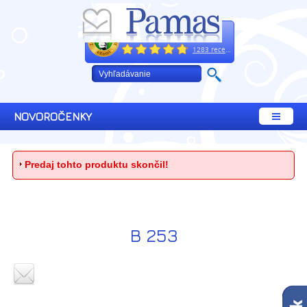
Excelentne
+421 32 64 02 660
1283 recenzií
NOVOROČENKY
Predaj tohto produktu skončil!
Copyright © 2008 - 2026 Pamas. Všetky práva vyhradené.
Tento web používa súbory cookies. Prehliadaním webu vyjadrujete súhlas s ich
B 253
používaním. Viac informácií v päte stránky "GPDR"