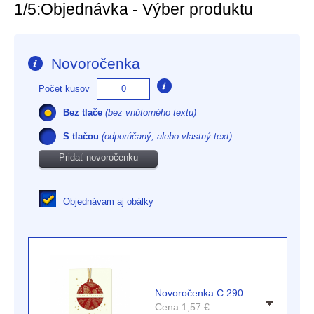
1/5:
Objednávka - Výber produktu
Novoročenka
Počet kusov
Bez tlače
(bez vnútorného textu)
S tlačou
(odporúčaný, alebo vlastný text)
Pridať novoročenku
Objednávam aj obálky
Novoročenka C 290
Cena
1,57
€