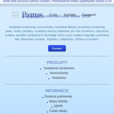
Tento web používa súbory cookies. Prehliadaním webu vyjadrujete súhlas s ich
O nás
Kontakty
Facebook
používaním. Viac informácií v päte stránky "GPDR"
Svadobné oznámenia, novoročenky, narodenie dieťaťa, promočné oznámenia,
parte, vizitky, pečiatky, svadobný obchod, fotokniha pre Vás vyrobíme s najvyššou
kvalitou, použitím výnimočných techológii. Nízke ceny, kvalitné materiály a prémiová
tlač. Slovenský výrobok. Pobočky v Maďarsku, Poľsku a Čechách.
Partneri
PRODUKTY
Svadobné oznámenia
Novoročenky
Fotokniha
INFORMÁCIE
Dodacie podmienky
Mapa stránky
GDPR
Časté otázky