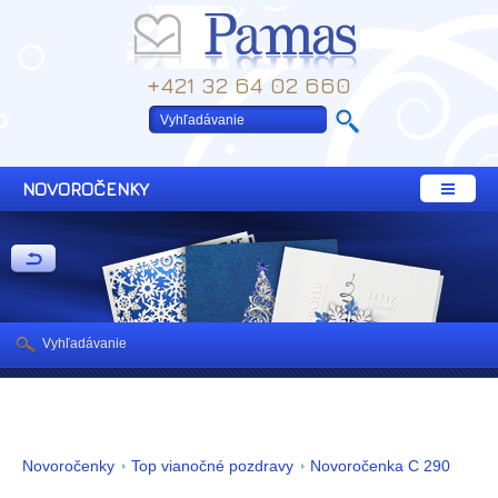
+421 32 64 02 660
NOVOROČENKY
Vyhľadávanie
Novoročenky
Top vianočné pozdravy
Novoročenka C 290