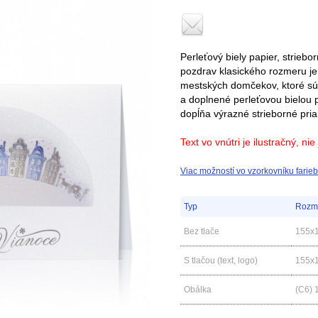
Perleťový biely papier, striebo
pozdrav klasického rozmeru je
mestských domčekov, ktoré sú
a doplnené perleťovou bielou p
dopĺňa výrazné strieborné pria
Text vo vnútri je ilustračný, ni
Viac možností vo vzorkovníku farieb
Typ
Rozm
Bez tlače
155x
S tlačou (text, logo)
155x
Obálka
(C6) 