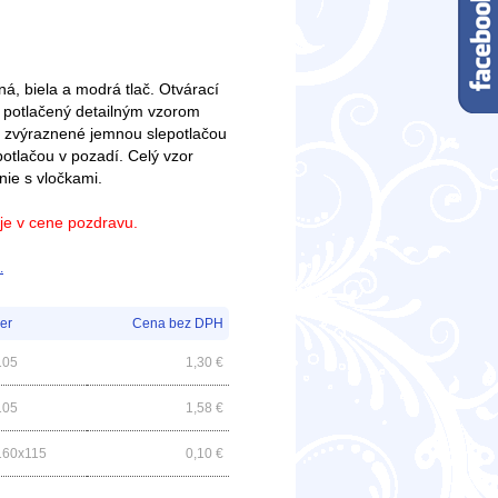
rná, biela a modrá tlač. Otvárací
 potlačený detailným vzorom
 zvýraznené jemnou slepotlačou
otlačou v pozadí. Celý vzor
nie s vločkami.
e je v cene pozdravu.
.
er
Cena bez DPH
105
1,30
€
105
1,58
€
160x115
0,10
€