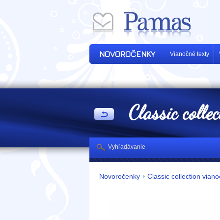
NOVOROČENKY
Vianočné texty
Classic colle
Vyhľadávanie
Novoročenky
Classic collection vian