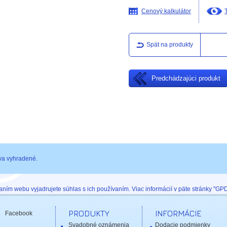
Cenový kalkulátor
Spät na produkty
Predchádzajúci produkt
va vyhradené.
ním webu vyjadrujete súhlas s ich používaním. Viac informácií v päte stránky "GP
PRODUKTY
INFORMÁCIE
Facebook
Svadobné oznámenia
Dodacie podmienky