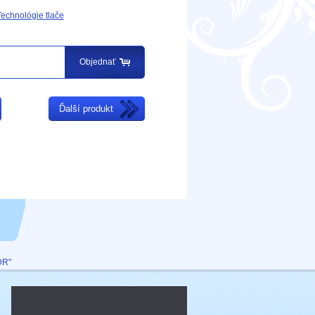
Technológie tlače
Objednať
Ďalší produkt
DR"