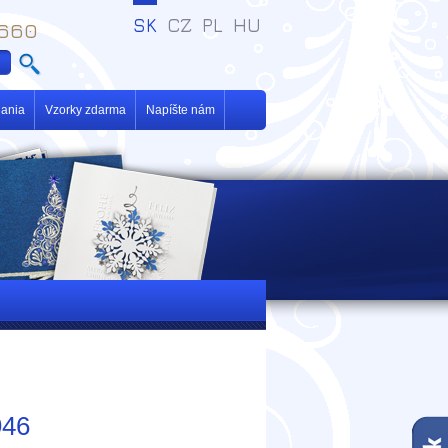
SK
CZ
PL
HU
 660
ania
Vzorky zdarma
Napíšte nám
946