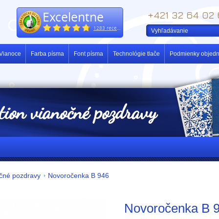
Excelentne
+421 32 64 02
1283 recenzií
Vianoce
Farba písma
Font písma
Technológie tlače
Podmienky objedn
ction vianočné pozdravy
očné pozdravy
Novoročenka B 946
Novoročenka B 