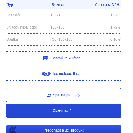
Typ
Rozmer
Cena bez DPH
Bez tlače
105x155
1,57
€
S tlačou (text, logo)
105x155
1,79
€
Obálka
(C6) 160x115
0,10
€
Cenový kalkulátor
Technológie tlače
Spät na produkty
Objednať
Predchádzajúci produkt