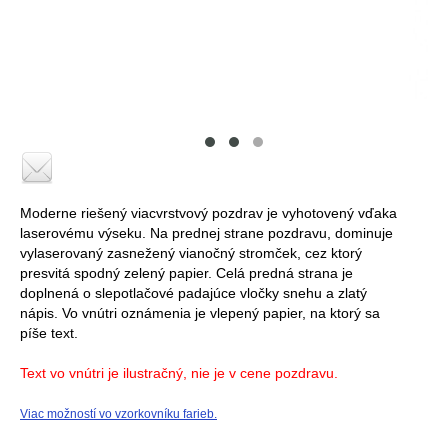
Moderne riešený viacvrstvový pozdrav je vyhotovený vďaka
laserovému výseku. Na prednej strane pozdravu, dominuje
vylaserovaný zasnežený vianočný stromček, cez ktorý
presvitá spodný zelený papier. Celá predná strana je
doplnená o slepotlačové padajúce vločky snehu a zlatý
nápis. Vo vnútri oznámenia je vlepený papier, na ktorý sa
píše text.
Text vo vnútri je ilustračný, nie je v cene pozdravu.
Viac možností vo vzorkovníku farieb.