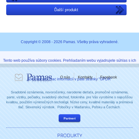
Ďalší produkt
Copyright © 2008 - 2026 Pamas. Všetky práva vyhradené.
Tento web používa súbory cookies. Prehliadaním webu vyjadrujete súhlas s ich
O nás
Kontakty
Facebook
používaním. Viac informácií v päte stránky "GPDR"
Svadobné oznámenia, novoročenky, narodenie dieťaťa, promočné oznámenia,
parte, vizitky, pečiatky, svadobný obchod, fotokniha pre Vás vyrobíme s najvyššou
kvalitou, použitím výnimočných techológii. Nízke ceny, kvalitné materiály a prémiová
tlač. Slovenský výrobok. Pobočky v Maďarsku, Poľsku a Čechách.
Partneri
PRODUKTY