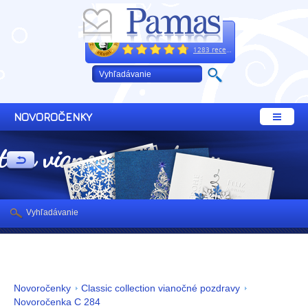
Excelentne
+421 32 64 02 660
1283 recenzií
NOVOROČENKY
ction vianočné pozdravy
Vyhľadávanie
Novoročenky
Classic collection vianočné pozdravy
Novoročenka C 284