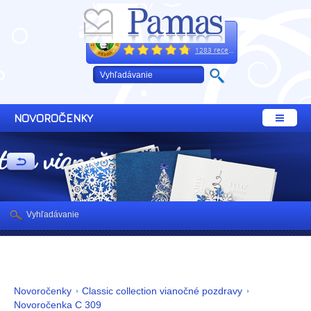
Excelentne
+421 32 64 02 660
1283 recenzií
NOVOROČENKY
ction vianočné pozdravy
Vyhľadávanie
Novoročenky
Classic collection vianočné pozdravy
Novoročenka C 309