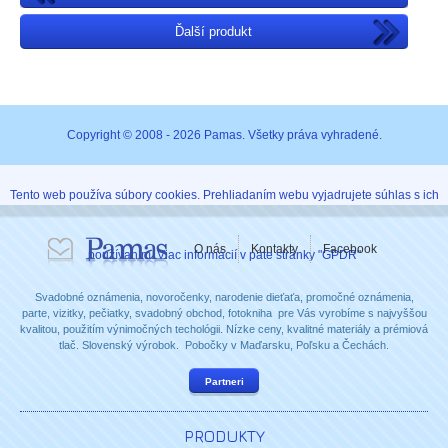
Ďalší produkt
Copyright © 2008 - 2026 Pamas. Všetky práva vyhradené.
Tento web používa súbory cookies. Prehliadaním webu vyjadrujete súhlas s ich
O nás
Kontakty
Facebook
používaním. Viac informácií v päte stránky "GPDR"
Svadobné oznámenia, novoročenky, narodenie dieťaťa, promočné oznámenia,
parte, vizitky, pečiatky, svadobný obchod, fotokniha pre Vás vyrobíme s najvyššou
kvalitou, použitím výnimočných techológii. Nízke ceny, kvalitné materiály a prémiová
tlač. Slovenský výrobok. Pobočky v Maďarsku, Poľsku a Čechách.
Partneri
PRODUKTY