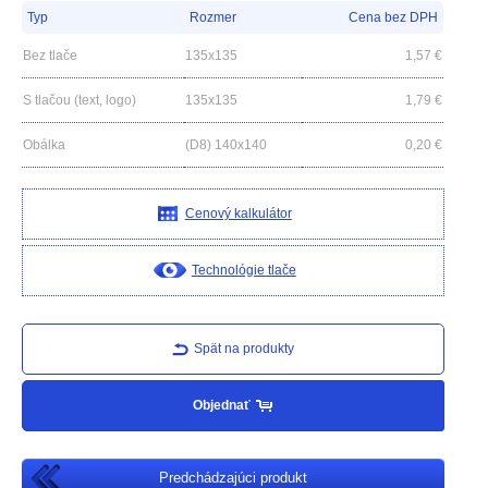
Typ
Rozmer
Cena bez DPH
Bez tlače
135x135
1,57
€
S tlačou (text, logo)
135x135
1,79
€
Obálka
(D8) 140x140
0,20
€
Cenový kalkulátor
Technológie tlače
Spät na produkty
Objednať
Predchádzajúci produkt