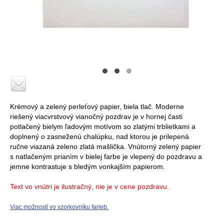
Krémový a zelený perleťový papier, biela tlač. Moderne
riešený viacvrstvový vianočný pozdrav je v hornej časti
potlačený bielym ľadovým motívom so zlatými trblietkami a
doplnený o zasneženú chalúpku, nad ktorou je prilepená
ručne viazaná zeleno zlatá mašlička. Vnútorný zelený papier
s natlačeným prianím v bielej farbe je vlepený do pozdravu a
jemne kontrastuje s bledým vonkajším papierom.
Text vo vnútri je ilustračný, nie je v cene pozdravu.
Viac možností vo vzorkovníku farieb.