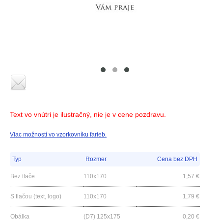
Text vo vnútri je ilustračný, nie je v cene pozdravu.
Viac možností vo vzorkovníku farieb.
Typ
Rozmer
Cena bez DPH
Bez tlače
110x170
1,57
€
S tlačou (text, logo)
110x170
1,79
€
Obálka
(D7) 125x175
0,20
€