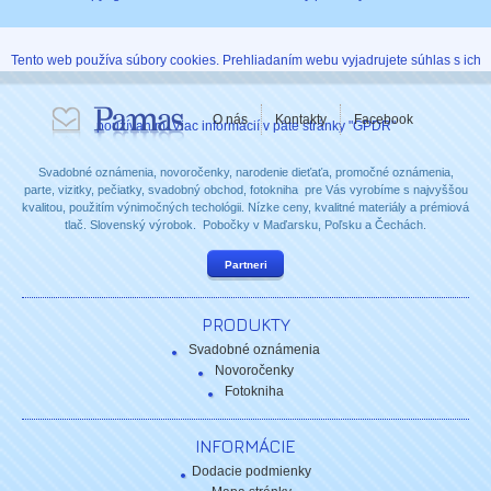
Tento web používa súbory cookies. Prehliadaním webu vyjadrujete súhlas s ich
O nás
Kontakty
Facebook
používaním. Viac informácií v päte stránky "GPDR"
Svadobné oznámenia, novoročenky, narodenie dieťaťa, promočné oznámenia,
parte, vizitky, pečiatky, svadobný obchod, fotokniha pre Vás vyrobíme s najvyššou
kvalitou, použitím výnimočných techológii. Nízke ceny, kvalitné materiály a prémiová
tlač. Slovenský výrobok. Pobočky v Maďarsku, Poľsku a Čechách.
Partneri
PRODUKTY
Svadobné oznámenia
Novoročenky
Fotokniha
INFORMÁCIE
Dodacie podmienky