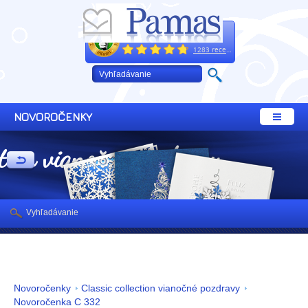
Excelentne
+421 32 64 02 660
1283 recenzií
NOVOROČENKY
ction vianočné pozdravy
Vyhľadávanie
Novoročenky
Classic collection vianočné pozdravy
Novoročenka C 332