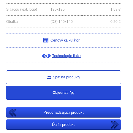
S tlačou (text, logo)
135x135
1,58
€
Obálka
(D8) 140x140
0,20
€
Cenový kalkulátor
Technológie tlače
Spät na produkty
Objednať
Predchádzajúci produkt
Ďalší produkt