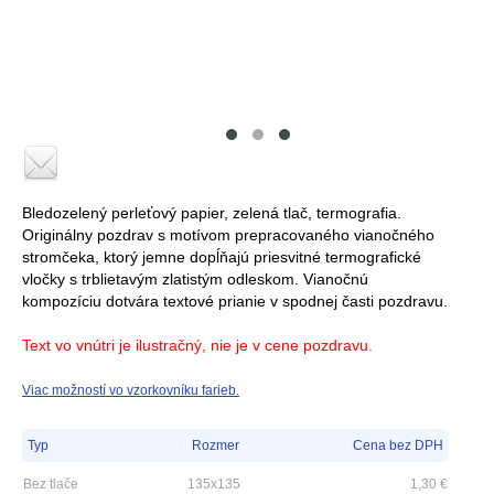
Bledozelený perleťový papier, zelená tlač, termografia.
Originálny pozdrav s motívom prepracovaného vianočného
stromčeka, ktorý jemne dopĺňajú priesvitné termografické
vločky s trblietavým zlatistým odleskom. Vianočnú
kompozíciu dotvára textové prianie v spodnej časti pozdravu.
Text vo vnútri je ilustračný, nie je v cene pozdravu.
Viac možností vo vzorkovníku farieb.
Typ
Rozmer
Cena bez DPH
Bez tlače
135x135
1,30
€