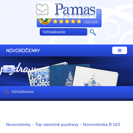
Excelentne
+421 32 64 02 660
1283 recenzií
NOVOROČENKY
 pozdravy
Vyhľadávanie
Novoročenky
Top vianočné pozdravy
Novoročenka B 163