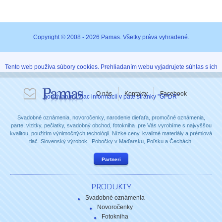
Copyright © 2008 - 2026 Pamas. Všetky práva vyhradené.
Tento web používa súbory cookies. Prehliadaním webu vyjadrujete súhlas s ich
O nás
Kontakty
Facebook
používaním. Viac informácií v päte stránky "GPDR"
Svadobné oznámenia, novoročenky, narodenie dieťaťa, promočné oznámenia,
parte, vizitky, pečiatky, svadobný obchod, fotokniha pre Vás vyrobíme s najvyššou
kvalitou, použitím výnimočných techológii. Nízke ceny, kvalitné materiály a prémiová
tlač. Slovenský výrobok. Pobočky v Maďarsku, Poľsku a Čechách.
Partneri
PRODUKTY
Svadobné oznámenia
Novoročenky
Fotokniha