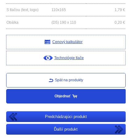
S tlačou (text, logo)
110x165
1,79
€
Obálka
(D5) 190 x 110
0,20
€
Cenový kalkulátor
Technológie tlače
Spät na produkty
Objednať
Predchádzajúci produkt
Ďalší produkt