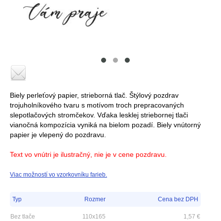
Biely perleťový papier, strieborná tlač. Štýlový pozdrav
trojuholníkového tvaru s motívom troch prepracovaných
slepotlačových stromčekov. Vďaka lesklej striebornej tlači
vianočná kompozícia vyniká na bielom pozadí. Biely vnútorný
papier je vlepený do pozdravu.
Text vo vnútri je ilustračný, nie je v cene pozdravu.
Viac možností vo vzorkovníku farieb.
Typ
Rozmer
Cena bez DPH
Bez tlače
110x165
1,57
€