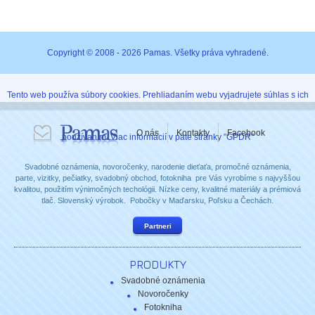
Copyright © 2008 - 2026 Pamas. Všetky práva vyhradené.
Tento web používa súbory cookies. Prehliadaním webu vyjadrujete súhlas s ich
O nás
Kontakty
Facebook
používaním. Viac informácií v päte stránky "GPDR"
Svadobné oznámenia, novoročenky, narodenie dieťaťa, promočné oznámenia,
parte, vizitky, pečiatky, svadobný obchod, fotokniha pre Vás vyrobíme s najvyššou
kvalitou, použitím výnimočných techológii. Nízke ceny, kvalitné materiály a prémiová
tlač. Slovenský výrobok. Pobočky v Maďarsku, Poľsku a Čechách.
Partneri
PRODUKTY
Svadobné oznámenia
Novoročenky
Fotokniha