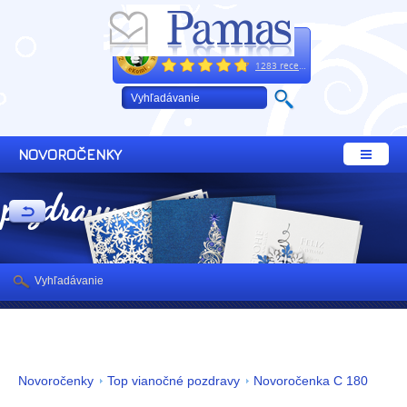
Excelentne
+421 32 64 02 660
1283 recenzií
NOVOROČENKY
 pozdravy
Vyhľadávanie
Novoročenky
Top vianočné pozdravy
Novoročenka C 180