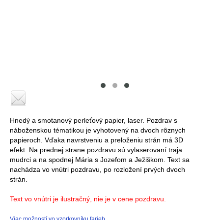
Hnedý a smotanový perleťový papier, laser. Pozdrav s
náboženskou tématikou je vyhotovený na dvoch rôznych
papieroch. Vďaka navrstveniu a preloženiu strán má 3D
efekt. Na prednej strane pozdravu sú vylaserovaní traja
mudrci a na spodnej Mária s Jozefom a Ježiškom. Text sa
nachádza vo vnútri pozdravu, po rozložení prvých dvoch
strán.
Text vo vnútri je ilustračný, nie je v cene pozdravu.
Viac možností vo vzorkovníku farieb.