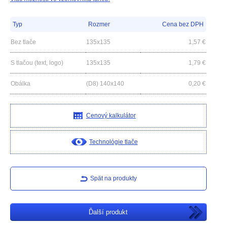
Typ
Rozmer
Cena bez DPH
Bez tlače
135x135
1,57
€
S tlačou (text, logo)
135x135
1,79
€
Obálka
(D8) 140x140
0,20
€
Cenový kalkulátor
Technológie tlače
Spät na produkty
Ďalší produkt