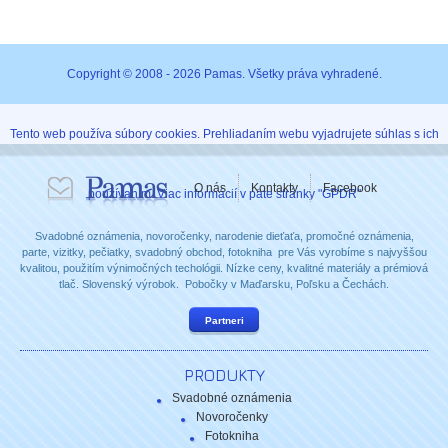
Copyright © 2008 - 2026 Pamas. Všetky práva vyhradené.
Tento web používa súbory cookies. Prehliadaním webu vyjadrujete súhlas s ich
O nás
Kontakty
Facebook
používaním. Viac informácií v päte stránky "GPDR"
Svadobné oznámenia, novoročenky, narodenie dieťaťa, promočné oznámenia,
parte, vizitky, pečiatky, svadobný obchod, fotokniha pre Vás vyrobíme s najvyššou
kvalitou, použitím výnimočných techológii. Nízke ceny, kvalitné materiály a prémiová
tlač. Slovenský výrobok. Pobočky v Maďarsku, Poľsku a Čechách.
Partneri
PRODUKTY
Svadobné oznámenia
Novoročenky
Fotokniha