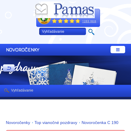
Excelentne
+421 32 64 02 660
1283 recenzií
NOVOROČENKY
 pozdravy
Vyhľadávanie
Novoročenky
Top vianočné pozdravy
Novoročenka C 190