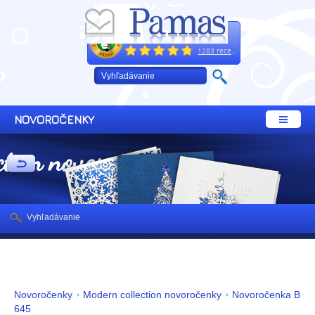
Excelentne
+421 32 64 02 660
1283 recenzií
NOVOROČENKY
ction novoročenky
Vyhľadávanie
Novoročenky
Modern collection novoročenky
Novoročenka B
645