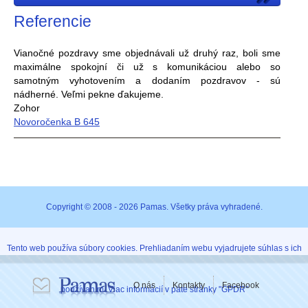
Referencie
Vianočné pozdravy sme objednávali už druhý raz, boli sme
maximálne spokojní či už s komunikáciou alebo so
samotným vyhotovením a dodaním pozdravov - sú
nádherné. Veľmi pekne ďakujeme.
Zohor
Novoročenka B 645
Copyright © 2008 - 2026 Pamas. Všetky práva vyhradené.
Tento web používa súbory cookies. Prehliadaním webu vyjadrujete súhlas s ich
O nás
Kontakty
Facebook
používaním. Viac informácií v päte stránky "GPDR"