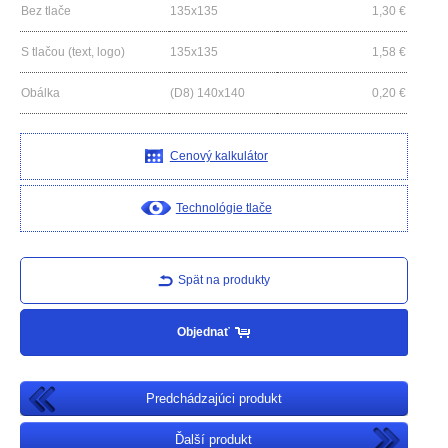
Bez tlače
135x135
1,30
€
S tlačou (text, logo)
135x135
1,58
€
Obálka
(D8) 140x140
0,20
€
Cenový kalkulátor
Technológie tlače
Spät na produkty
Objednať
Predchádzajúci produkt
Ďalší produkt