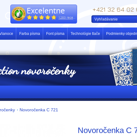
Excelentne
+421 32 64 02
1283 recenzií
Vianoce
Farba písma
Font písma
Technológie tlače
Podmienky objedn
ction novoročenky
oročenky
Novoročenka C 721
Novoročenka C 