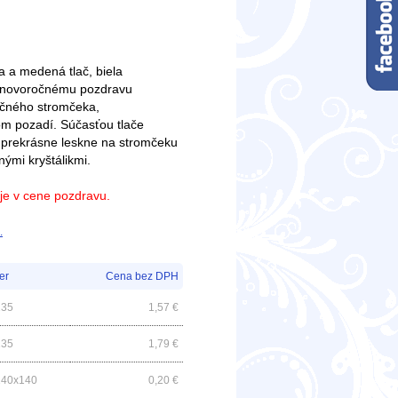
a a medená tlač, biela
u novoročnému pozdravu
očného stromčeka,
vom pozadí. Súčasťou tlače
a prekrásne leskne na stromčeku
ými kryštálikmi.
e je v cene pozdravu.
.
er
Cena bez DPH
135
1,57
€
135
1,79
€
140x140
0,20
€