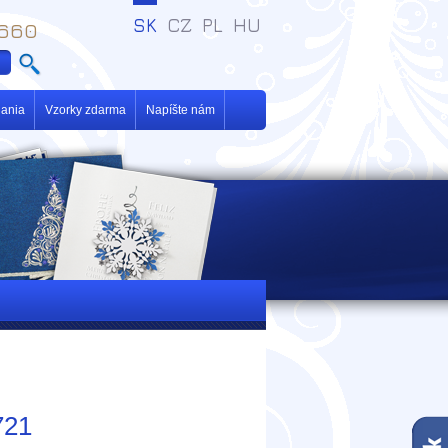
SK
CZ
PL
HU
 660
ania
Vzorky zdarma
Napíšte nám
721