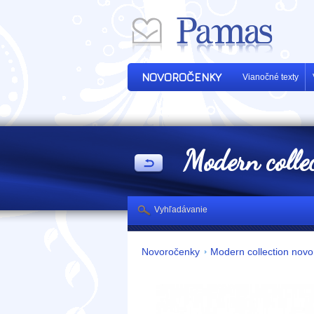
NOVOROČENKY
Vianočné texty
Modern colle
Vyhľadávanie
Novoročenky
Modern collection nov