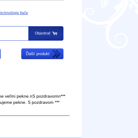
Technológie tlače
Objednať
Ďalší produkt
me veľmi pekne.nS pozdravomn***
kujeme pekne. S pozdravom ***