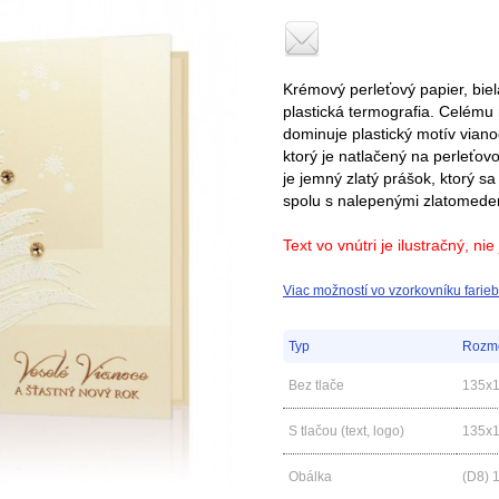
Krémový perleťový papier, biel
plastická termografia. Celém
dominuje plastický motív vian
ktorý je natlačený na perleťo
je jemný zlatý prášok, ktorý s
spolu s nalepenými zlatomeden
Text vo vnútri je ilustračný, ni
Viac možností vo vzorkovníku farieb
Typ
Rozm
Bez tlače
135x
S tlačou (text, logo)
135x
Obálka
(D8) 